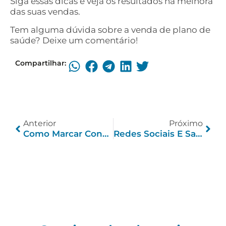
Siga essas dicas e veja os resultados na melhora
das suas vendas.
Tem alguma dúvida sobre a venda de plano de
saúde? Deixe um comentário!
Compartilhar:
Anterior
Próximo
Como Marcar Consulta Com Psicólogo Em 5 Passos
Redes Sociais E Saúde Mental: O Que Você Precisa Saber Para Manter O Equilíbrio