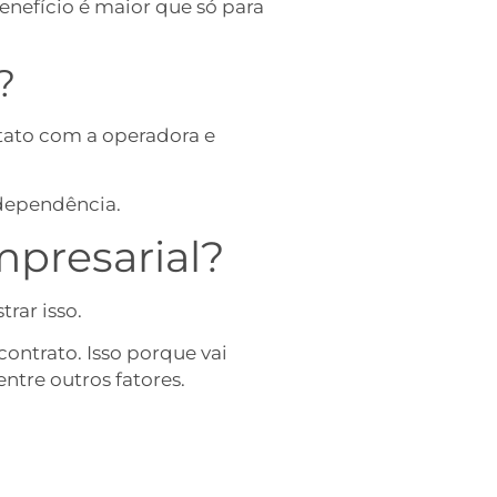
enefício é maior que só para
?
ntato com a operadora e
 dependência.
presarial?
trar isso.
ontrato. Isso porque vai
ntre outros fatores.