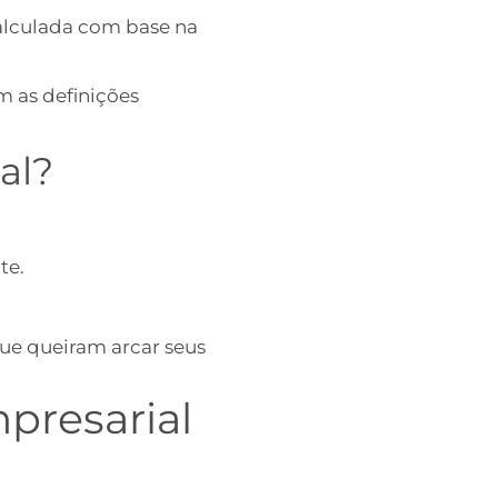
alculada com base na
m as definições
al?
te.
que queiram arcar seus
presarial