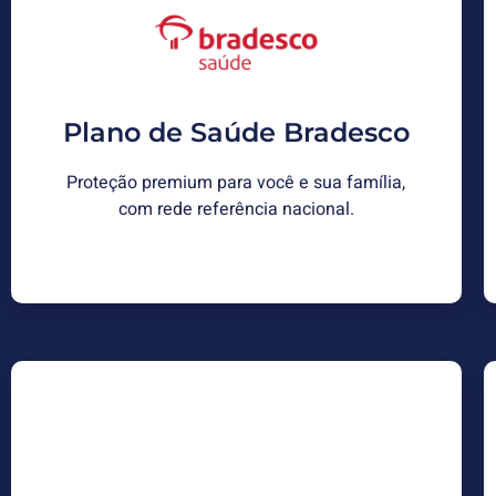
Bradesco Saúde
Planos para MEI, ME, LTDA E EIRELI com
cobertura nacional, rede premium e opções
com reembolso. Carências reduzidas e
Plano de Saúde Bradesco
condições especiais para migração.
Proteção premium para você e sua família,
Solicitar Proposta
com rede referência nacional.
Plano Unimed