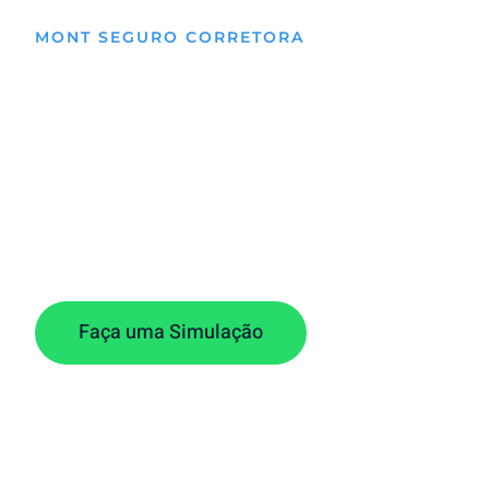
MONT SEGURO CORRETORA
Os melhores Pla
Saúde Empresari
Com seu CNPJ você tem condições incríveis pa
Garanta proteção para sua família, colaborador
Faça uma Simulação