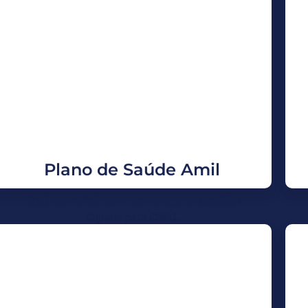
Saúde AMIL
Linhas Amil Fácil e Amil One para diferentes
perfis. Telemedicina, programas de prevenção
e adesão rápida para CNPJ. Excelente custo-
benefício para o time.
Solicitar Proposta
Plano de Saúde Amil
Custo-benefício com rede ampla e soluções
digitais para CNPJ.
Plano SulAmérica