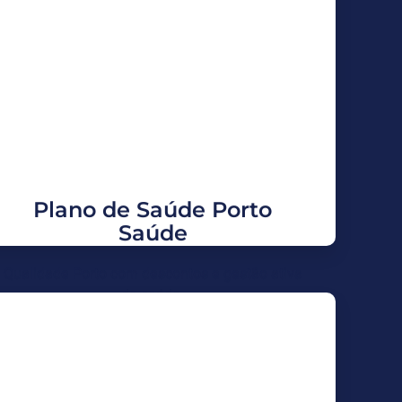
Porto Saúde
Rede de excelência, opção de reembolso e
integração com odontológico. Negociação
especial para CNPJ e gestão de saúde para
reduzir custos.
Solicitar Proposta
Plano de Saúde Porto
Saúde
Qualidade Porto com descontos e gestão ativa
da saúde.
Planos com Até 40% de
Desconto