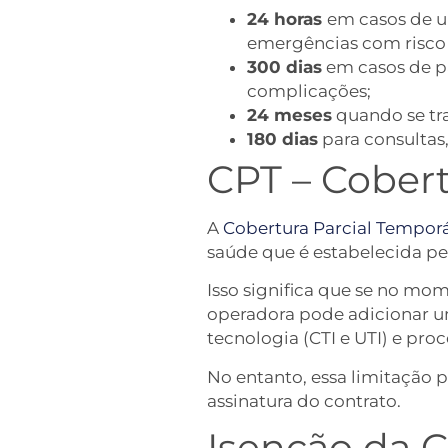
24 horas
em casos de u
emergências com risco i
300 dias
em casos de pa
complicações;
24 meses
quando se tra
180 dias
para consultas,
CPT – Cobert
A
Cobertura Parcial Temporá
saúde que é estabelecida pe
Isso significa que se no mom
operadora pode adicionar uma
tecnologia (CTI e UTI) e pr
No entanto, essa limitação 
assinatura do contrato.
Isenção da 