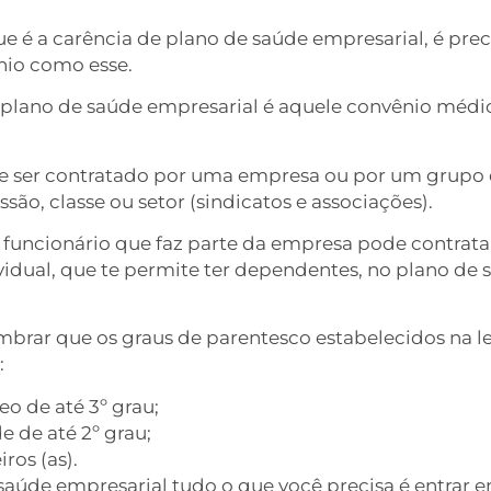
e é a carência de plano de saúde empresarial, é preci
ênio como esse.
plano de saúde empresarial é aquele convênio médic
pode ser contratado por uma empresa ou por um grupo 
ão, classe ou setor (sindicatos e associações).
o funcionário que faz parte da empresa pode contrata
idual, que te permite ter dependentes, no plano de 
mbrar que os graus de parentesco estabelecidos na l
:
o de até 3º grau;
e de até 2º grau;
os (as).
saúde empresarial tudo o que você precisa é entrar 