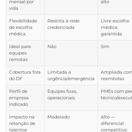
mensal por
alto
vida
Flexibilidade
Restrita à rede
Livre escolha
de escolha
credenciada
médica
médica
garantida
Ideal para
Não
Sim
equipes
remotas
Cobertura fora
Limitada a
Ampliada co
do DF
urgência/emergência
reembolso
Perfil de
Equipes fixas,
PMEs com perf
empresa
operacionais
técnico/execu
indicado
Impacto na
Moderado
Alto —
retenção de
diferencial
talentos
competitivo