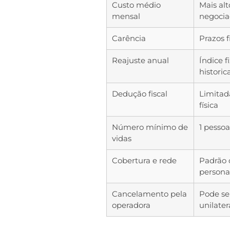
Custo médio
Mais al
mensal
negocia
Carência
Prazos 
Reajuste anual
Índice 
histori
Dedução fiscal
Limitad
física
Número mínimo de
1 pessoa
vidas
Cobertura e rede
Padrão 
persona
Cancelamento pela
Pode se
operadora
unilate