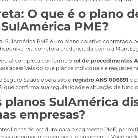
reta: O que é o plano 
l SulAmérica PME?
al SulAmérica PME é um plano coletivo contratado p
disponível via corretora credenciada como a
MontSe
tencial completa conforme o
rol de procedimentos 
s acessíveis do que planos individuais e reajustes
e Seguro Saúde opera sob o
registro ANS 006691
e p
S
, que confirma sua regularidade e situação de func
s planos SulAmérica di
nas empresas?
entes linhas de produto para o segmento PME, permi
a mais adequado ao seu perfil e orçamento. Você pode