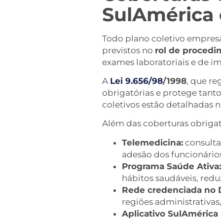
SulAmérica 
Todo plano coletivo empresa
previstos no
rol de proced
exames laboratoriais e de im
A
Lei 9.656/98
/1998
, que re
obrigatórias e protege tanto
coletivos estão detalhadas 
Além das coberturas obrigat
Telemedicina:
consulta
adesão dos funcionários
Programa Saúde Ativa:
hábitos saudáveis, red
Rede credenciada no 
regiões administrativa
Aplicativo SulAmérica