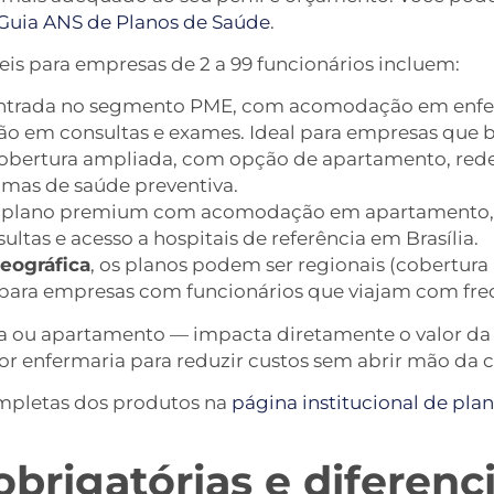
Guia ANS de Planos de Saúde
.
veis para empresas de 2 a 99 funcionários incluem:
ntrada no segmento PME, com acomodação em enfer
ção em consultas e exames. Ideal para empresas que 
obertura ampliada, com opção de apartamento, rede
amas de saúde preventiva.
plano premium com acomodação em apartamento, a
ltas e acesso a hospitais de referência em Brasília.
eográfica
, os planos podem ser regionais (cobertura
e para empresas com funcionários que viajam com fre
 ou apartamento — impacta diretamente o valor da
 enfermaria para reduzir custos sem abrir mão da co
completas dos produtos na
página institucional de pla
brigatórias e diferenc