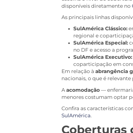
disponíveis diretamente no
As principais linhas disponí
SulAmérica Clássico:
e
regional e coparticipa
SulAmérica Especial:
c
no DF e acesso a progr
SulAmérica Executivo:
coparticipação em consu
Em relação à
abrangência g
nacionais, o que é relevant
A
acomodação
— enfermaria
menores costumam optar por
Confira as características 
SulAmérica
.
Coberturas o