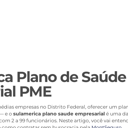
ca Plano de Saúde
ial PME
dias empresas no Distrito Federal, oferecer um pla
 — e o
sulamerica plano saude empresarial
é uma da
m 2 a 99 funcionários. Neste artigo, você vai enten
e como contratar sem burocracia pela
MontSeguro
.