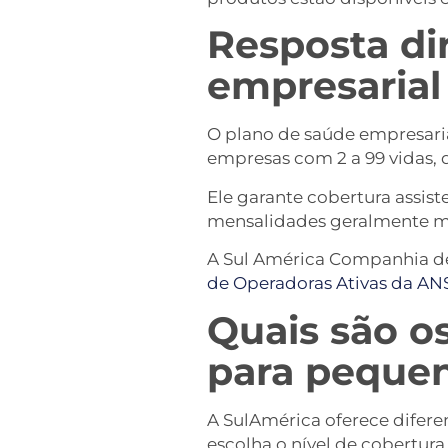
Resposta di
empresaria
O plano de saúde empresari
empresas com 2 a 99 vidas, 
Ele garante cobertura assis
mensalidades geralmente mai
A Sul América Companhia d
de Operadoras Ativas da AN
Quais são o
para peque
A SulAmérica oferece difer
escolha o nível de cobertur