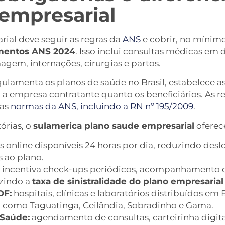
empresarial
rial deve seguir as regras da
ANS
e cobrir, no mínim
imentos ANS 2024
. Isso inclui consultas médicas em 
agem, internações, cirurgias e partos.
gulamenta os planos de saúde no Brasil, estabelece 
 a empresa contratante quanto os beneficiários. As re
nas
normas da ANS, incluindo a RN nº 195/2009
.
órias, o
sulamerica plano saude empresarial
oferece
s online disponíveis 24 horas por dia, reduzindo de
 ao plano.
incentiva check-ups periódicos, acompanhamento d
uzindo a
taxa de sinistralidade do plano empresarial
DF:
hospitais, clínicas e laboratórios distribuídos em B
s, como Taguatinga, Ceilândia, Sobradinho e Gama.
 Saúde:
agendamento de consultas, carteirinha digital