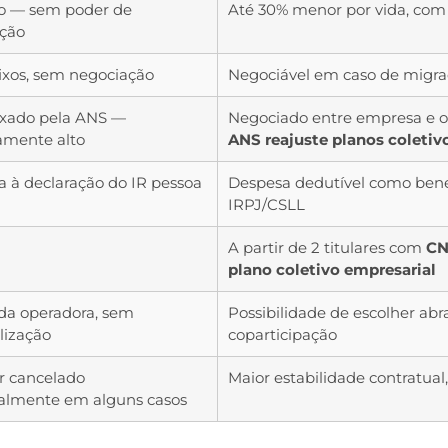
to — sem poder de
Até 30% menor por vida, com
ção
fixos, sem negociação
Negociável em caso de migra
fixado pela ANS —
Negociado entre empresa e 
camente alto
ANS reajuste planos coletiv
a à declaração do IR pessoa
Despesa dedutível como bene
IRPJ/CSLL
A partir de 2 titulares com
CN
plano coletivo empresarial
da operadora, sem
Possibilidade de escolher ab
lização
coparticipação
r cancelado
Maior estabilidade contratual
ralmente em alguns casos