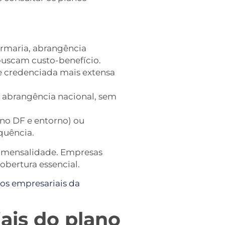
maria, abrangência
buscam custo-benefício.
 credenciada mais extensa
brangência nacional, sem
 no DF e entorno) ou
quência.
 mensalidade. Empresas
bertura essencial.
nos empresariais da
iais do plano