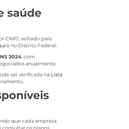
de saúde
or CNPJ, voltado para
guro
no Distrito Federal.
ANS 2024
, com
 negociados anualmente.
ode ser verificada na
Lista
ionamento.
sponíveis
tindo que cada empresa
 consultar os planos